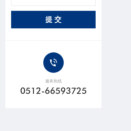
首页
产品展示
草花提取物制备铂纳米
粒的方法。纳米铂金抗
提 交
核心优势
成功案例
菌技术通过特殊的制备
配方和独特的工艺...
开贝动态
关于开贝
联系我们
京东旗舰店
服务热线
0512-66593725