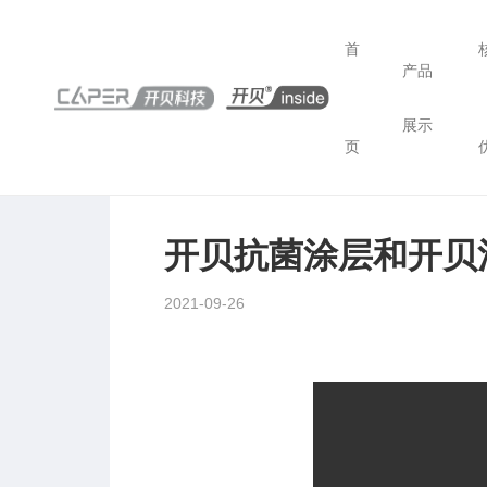
首
产品
展示
>
开贝动态
>
开贝抗菌涂层和开贝消毒液在汽车
页
开贝抗菌涂层和开贝
2021-09-26