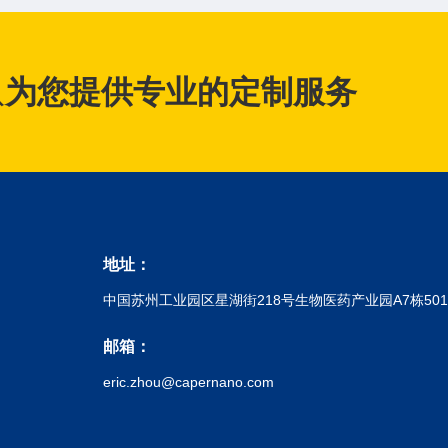
队
为您提供专业的定制服务
地址：
中国苏州工业园区星湖街218号生物医药产业园A7栋50
邮箱：
eric.zhou@capernano.com