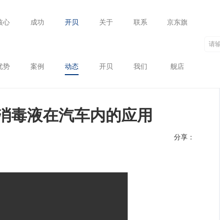
核心
成功
开贝
关于
联系
京东旗
内的应用
优势
案例
动态
开贝
我们
舰店
消毒液在汽车内的应用
分享：