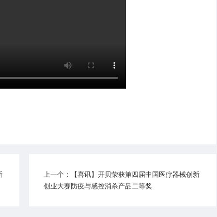
新
上一个：【喜讯】开贝荣获第四届中国医疗器械创新
和生产
创业大赛防疫与感控消杀产品二等奖