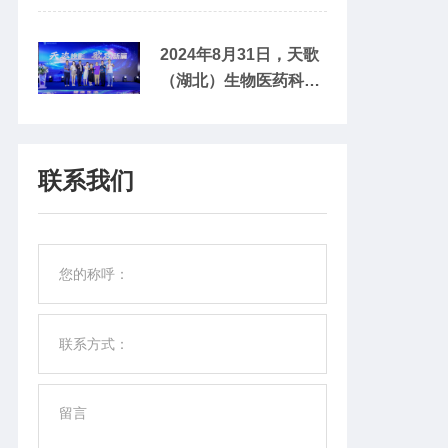
发表了重磅研究成果。
福强率队赴开贝科技(苏
该研究成功开发了一种
州) 有限公司进行座谈
2024年8月31日，天歌
基于离子共轭技术的双
交流，江苏省市场管理
（湖北）生物医药科技
功能活性骨支架，为同
协会会长颜培法、江苏
有限公司（以下简称：
时控制感染和促进骨再
省轻工业行业协会会长
天歌生物医药）在杭州
生提供了全新的解决方
蒋金华等领导出席座
举办了新品发布会，宣
案。这项突破性研究不
联系我们
谈。开贝科技公司是抗
布闪护®医用口腔消毒
仅通过了严格的学术审
菌抗病毒防霉产品研发
喷剂和闪护零感®医用
阅，更以详实的数据证
生产应用一体化的领先
口腔消毒喷剂正式面
明了离子共轭材料卓越
企业，董事长荆赟对参
世！这两款新品运用创
的抗菌性能和基本无毒
会来宾的到访表示热烈
新理念和先进技术，实
的生物安全性，为抗
欢迎。他围绕企业发展
现了天歌生物医药在口
菌...
历程、团队成员、经营
腔健康领域的一次重要
情况、科技创新、战略
突破！很荣幸的是，开
规划等方面做了详细介
导 航
贝作为研发及原料提供
绍，对协会给予的工作
商，并为其授权一项专
支持与关心表示感...
利技术——一种采用虫